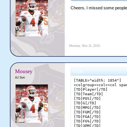
Cheers. I missed some people an
Mousey
,
Nov 11, 2015
Mousey
Code:
AJ Son
[TABLE="width: 1054"]

<colgroup><col><col spa
[TD]Player[/TD]

[TD]Team[/TD]

[TD]POS[/TD]

[TD]G[/TD]

[TD]MPG[/TD]

[TD]FGM[/TD]

[TD]FGA[/TD]

[TD]FG%[/TD]

[TD]3PM[/TD]
