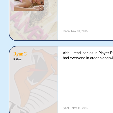
Choco
,
Nov 10, 2015
Ahh, I read 'per' as in Player 
RyanG
had everyone in order along wi
R Gee
RyanG
,
Nov 11, 2015