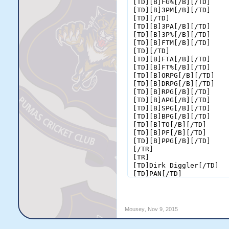
Round 5
Wildcats 94; Gangsters 89
Cougars 98; Hurricanes 77
Pandas 90; Bandits 87
Round 6
Bandits 73; Wildcats 66
Cougars 95; Pandas 93
Hurricanes 79; Gangsters 7
Standings
[TABLE="width: 384"]
<tbody>[TR]
[TD="class: xl67, width: 64"
[TD="class: xl68, width: 64"
[TD="class: xl68, width: 64"
[TD="class: xl68, width: 64"]
[TD="class: xl68, width: 64"]
[TD="class: xl68, width: 64"]D
[/TR]
Mousey
,
Nov 9, 2015
[TR]
[TD="class: xl65"]
Bandits
[/