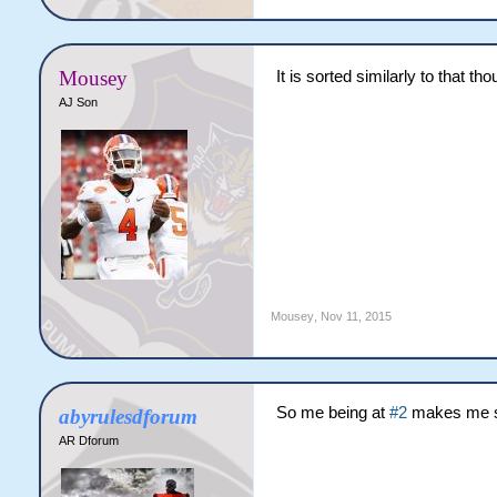
Mousey
It is sorted similarly to that tho
AJ Son
Mousey
,
Nov 11, 2015
So me being at
#2
makes me 
abyrulesdforum
AR Dforum