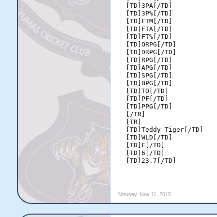
[TD]3PA[/TD]

[TD]3P%[/TD]

[TD]FTM[/TD]

[TD]FTA[/TD]

[TD]FT%[/TD]

[TD]ORPG[/TD]

[TD]DRPG[/TD]

[TD]RPG[/TD]

[TD]APG[/TD]

[TD]SPG[/TD]

[TD]BPG[/TD]

[TD]TO[/TD]

[TD]PF[/TD]

[TD]PPG[/TD]

[/TR]

[TR]

[TD]Teddy Tiger[/TD]

[TD]WLD[/TD]

[TD]F[/TD]

[TD]6[/TD]

[TD]23.7[/TD]

[TD]2.7[/TD]

[TD]6.7[/TD]

[TD].400[/TD]

[TD]0.3[/TD]

Mousey
,
Nov 11, 2015
[TD]0.8[/TD]

[TD].400[/TD]

[TD]1.0[/TD]
