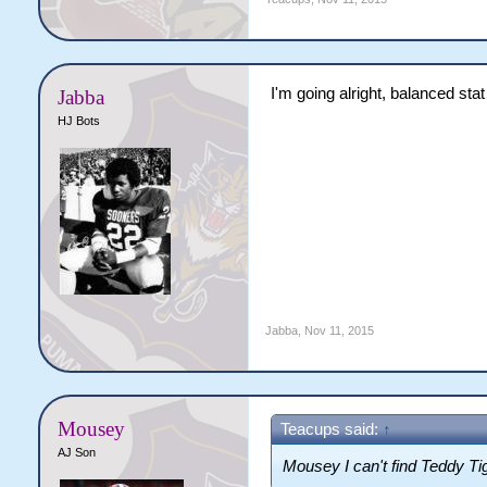
I'm going alright, balanced stat 
Jabba
HJ Bots
Jabba
,
Nov 11, 2015
Mousey
Teacups said:
↑
AJ Son
Mousey I can't find Teddy Tige