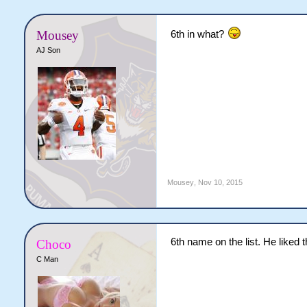
[/TR]
</tbody>[/TABLE]
Mousey
6th in what?
AJ Son
Mousey
,
Nov 10, 2015
6th name on the list. He liked 
Choco
C Man