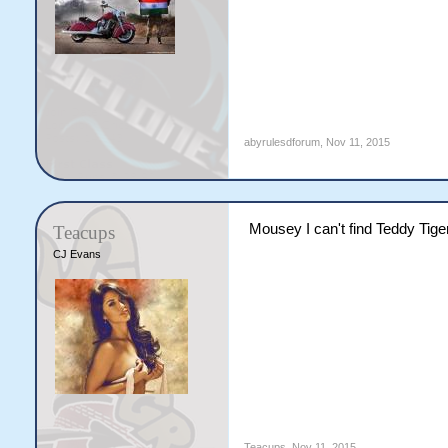
abyrulesdforum
,
Nov 11, 2015
Mousey I can't find Teddy Tiger 
Teacups
CJ Evans
Teacups
,
Nov 11, 2015