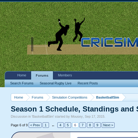
Home
Members
Forums
Search Forums
Seasonal Rugby Live
Recent Posts
Home
Forums
Simulation Competitions
BasketballSim
Season 1 Schedule, Standings and S
Discussion in '
BasketballSim
' started by
Mousey
,
Sep 17, 2015
.
Page 6 of 9
< Prev
1
←
4
5
6
7
8
9
Next >