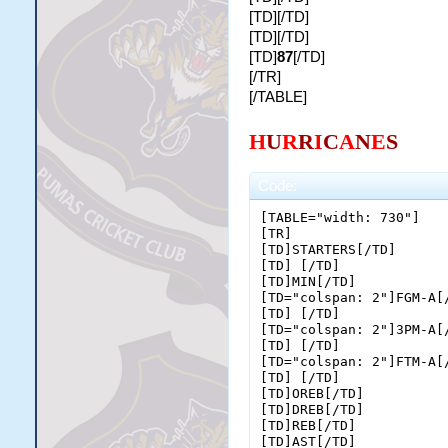
[TD][/TD]
[TD][/TD]
[TD]
87
[/TD]
[/TR]
[/TABLE]
H
U
R
R
I
C
A
N
E
S
Code:
[TABLE="width: 730"]

[TR]

[TD]STARTERS[/TD]

[TD] [/TD]

[TD]MIN[/TD]

[TD="colspan: 2"]FGM-A[/
[TD] [/TD]

[TD="colspan: 2"]3PM-A[/
[TD] [/TD]

[TD="colspan: 2"]FTM-A[/
[TD] [/TD]

[TD]OREB[/TD]

[TD]DREB[/TD]

[TD]REB[/TD]

[TD]AST[/TD]
