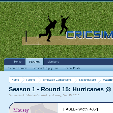
Home
Members
Forums
Search Forums
Seasonal Rugby Live
Recent Posts
Home
Forums
Simulation Competitions
BasketballSim
Matche
Season 1 - Round 15: Hurricanes @
Discussion in '
Matches
' started by
Mousey
,
Dec 25, 2015
.
[TABLE="width: 485"]
Mousey