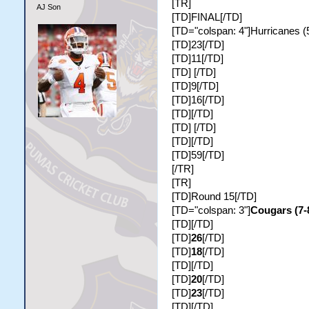
[TR]
AJ Son
[TD]FINAL[/TD]
[TD="colspan: 4"]Hurricanes (
[TD]23[/TD]
[TD]11[/TD]
[TD] [/TD]
[TD]9[/TD]
[TD]16[/TD]
[TD][/TD]
[TD] [/TD]
[TD][/TD]
[TD]59[/TD]
[/TR]
[TR]
[TD]Round 15[/TD]
[TD="colspan: 3"]
Cougars (7-
[TD][/TD]
[TD]
26
[/TD]
[TD]
18
[/TD]
[TD][/TD]
[TD]
20
[/TD]
[TD]
23
[/TD]
[TD][/TD]