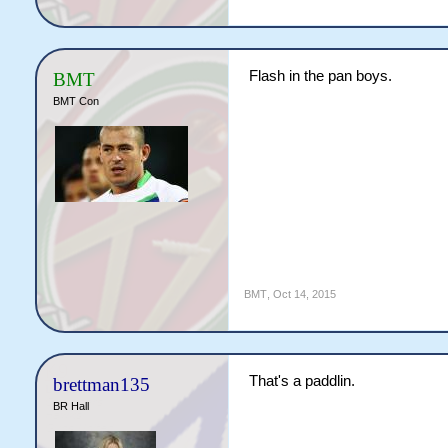
Flash in the pan boys.
BMT
BMT Con
BMT
,
Oct 14, 2015
That's a paddlin.
brettman135
BR Hall