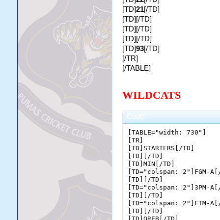
[TD]
21
[/TD]
[TD][/TD]
[TD][/TD]
[TD][/TD]
[TD]
93
[/TD]
[/TR]
[/TABLE]
WILDCATS
Code:
[TABLE="width: 730"]

[TR]

[TD]STARTERS[/TD]

[TD][/TD]

[TD]MIN[/TD]

[TD="colspan: 2"]FGM-A[/
[TD][/TD]

[TD="colspan: 2"]3PM-A[/
[TD][/TD]

[TD="colspan: 2"]FTM-A[/
[TD][/TD]

[TD]OREB[/TD]
