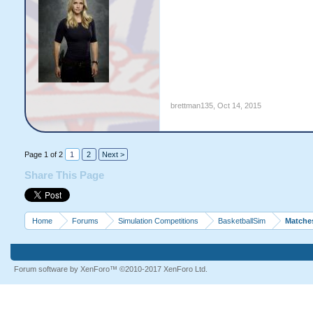
brettman135
,
Oct 14, 2015
Page 1 of 2
1
2
Next >
Share This Page
Home
Forums
Simulation Competitions
BasketballSim
Matche
Forum software by XenForo™
©2010-2017 XenForo Ltd.