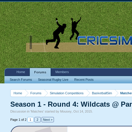
Home
Members
Forums
Search Forums
Seasonal Rugby Live
Recent Posts
Home
Forums
Simulation Competitions
BasketballSim
Matche
Season 1 - Round 4: Wildcats @ Pa
Discussion in '
Matches
' started by
Mousey
,
Oct 14, 2015
.
Page 1 of 2
1
2
Next >