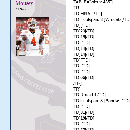
[TABLE="width: 485"]
Mousey
[TR]
AJ Son
[TD]FINAL[/TD]
[TD="colspan: 3"]Wildcats[/TD
[TD][/TD]
[TD]20[/TD]
[TD]18[/TD]
[TD][/TD]
[TD]14[/TD]
[TD]14[/TD]
[TD][/TD]
[TD][/TD]
[TD][/TD]
[TD]66[/TD]
[/TR]
[TR]
[TD]Round 4[/TD]
[TD="colspan: 3"]
Pandas
[/TD]
[TD][/TD]
[TD]
31
[/TD]
[TD]
19
[/TD]
[TD][/TD]
[TD]
22
[/TD]